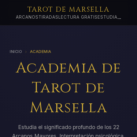
TAROT DE MARSELLA
...
ARCANOS
TIRADAS
LECTURA GRATIS
ESTUDIA
›
INICIO
ACADEMIA
Academia de
Tarot de
Marsella
Estudia el significado profundo de los 22
Arcanos Mayores. Interpretación psicológica,