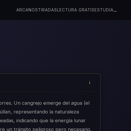
...
ARCANOS
TIRADAS
LECTURA GRATIS
ESTUDIA
torres. Un cangrejo emerge del agua (el
úllan, representando la naturaleza
readas, indicando que la energía lunar
iere un tránsito peligroso pero necesario.