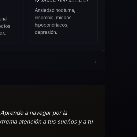
🌿 Salud (Invertido)
Ansiedad nocturna,
insomnio, miedos
nal,
hipocondríacos,
ectos
depresión.
es.
 Aprende a navegar por la
xtrema atención a tus sueños y a tu