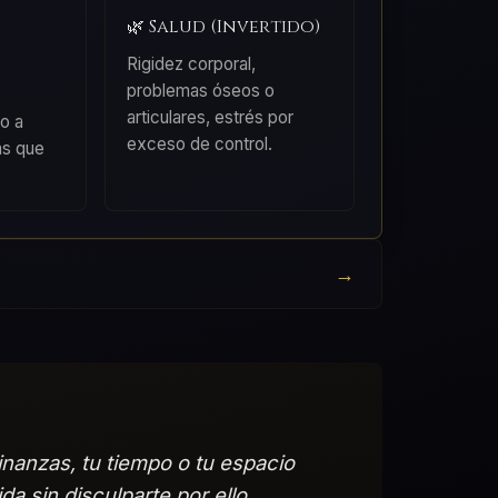
🌿 Salud (Invertido)
Rigidez corporal,
problemas óseos o
articulares, estrés por
do a
exceso de control.
as que
inanzas, tu tiempo o tu espacio
da sin disculparte por ello.