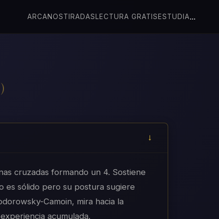
...
ARCANOS
TIRADAS
LECTURA GRATIS
ESTUDIA
I
)
rnas cruzadas formando un 4. Sostiene
o es sólido pero su postura sugiere
Jodorowsky-Camoin, mira hacia la
 experiencia acumulada.