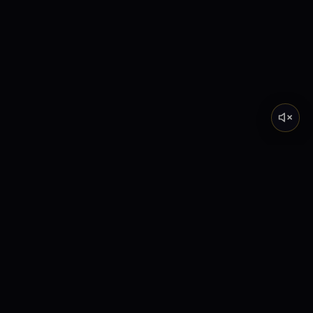
Tarot de Marsella
Descubre el significado profundo de los Arcanos
Mayores a través de nuestra academia y lecturas