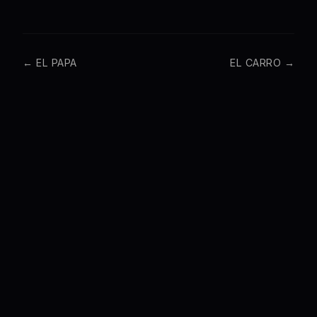
←
EL PAPA
EL CARRO
→