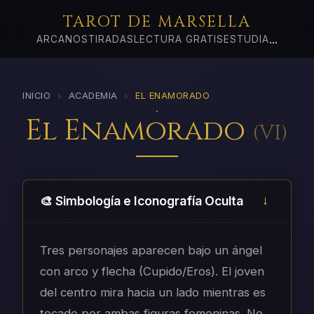
TAROT DE MARSELLA
...
ARCANOS
TIRADAS
LECTURA GRATIS
ESTUDIA
›
›
INICIO
ACADEMIA
EL ENAMORADO
El Enamorado
(
VI
)
🎨 Simbología e Iconografía Oculta
Tres personajes aparecen bajo un ángel
con arco y flecha (Cupido/Eros). El joven
del centro mira hacia un lado mientras es
tocado por ambas figuras femeninas. No