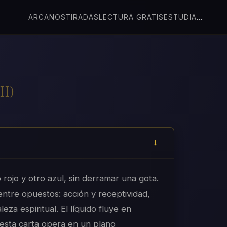
...
ARCANOS
TIRADAS
LECTURA GRATIS
ESTUDIA
II
)
 rojo y otro azul, sin derramar una gota.
entre opuestos: acción y receptividad,
eza espiritual. El líquido fluye en
 esta carta opera en un plano