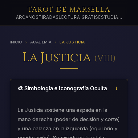
TAROT DE MARSELLA
...
ARCANOS
TIRADAS
LECTURA GRATIS
ESTUDIA
›
›
INICIO
ACADEMIA
LA JUSTICIA
La Justicia
(
VIII
)
🎨 Simbología e Iconografía Oculta
La Justicia sostiene una espada en la
mano derecha (poder de decisión y corte)
y una balanza en la izquierda (equilibrio y
ponderación). Su mirada es frontal y