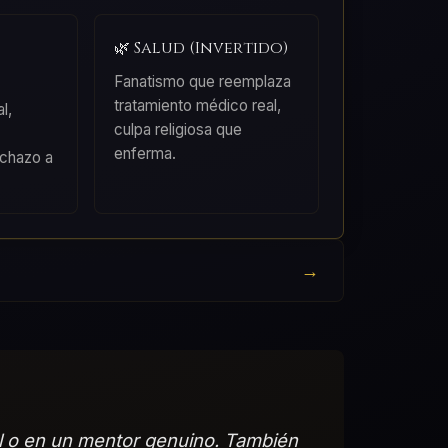
🌿 Salud (Invertido)
Fanatismo que reemplaza
tratamiento médico real,
l,
culpa religiosa que
enferma.
echazo a
al o en un mentor genuino. También