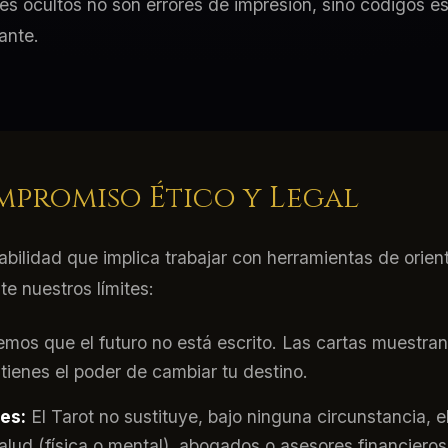
es ocultos no son errores de impresión, sino códigos e
tante.
promiso Ético y Legal
ilidad que implica trabajar con herramientas de orienta
e nuestros límites:
mos que el futuro no está escrito. Las cartas muestra
 tienes el poder de cambiar tu destino.
es:
El Tarot no sustituye, bajo ninguna circunstancia, e
salud (física o mental), abogados o asesores financieros