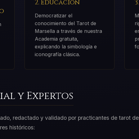
2. Educación
3
o
Democratizar el
M
conocimiento del Tarot de
r
n
Marsella a través de nuestra
e
Academia gratuita,
p
explicando la simbología e
f
iconografía clásica.
ial y Expertos
ado, redactado y validado por practicantes de tarot de 
es históricos: