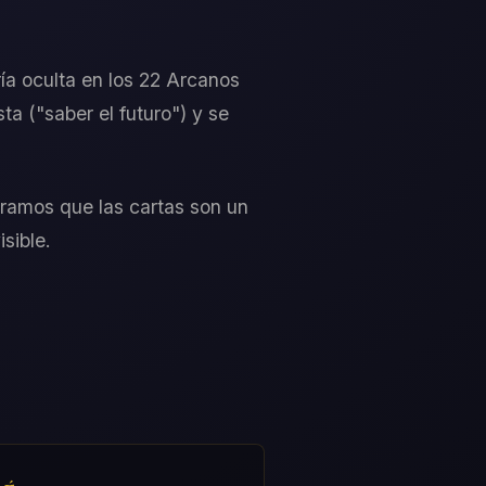
ía oculta en los 22 Arcanos
a ("saber el futuro") y se
ramos que las cartas son un
sible.