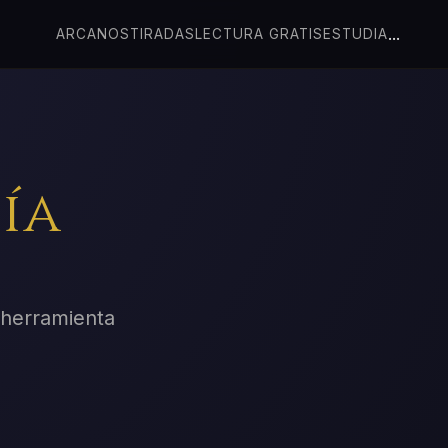
...
ARCANOS
TIRADAS
LECTURA GRATIS
ESTUDIA
ía
y herramienta