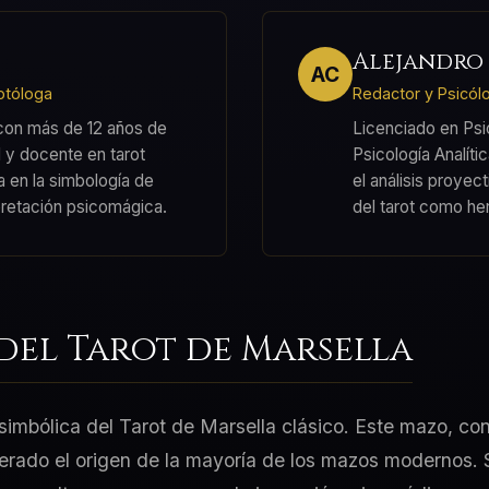
Alejandro
AC
rotóloga
Redactor y Psicól
 con más de 12 años de
Licenciado en Psi
 y docente en tarot
Psicología Analíti
a en la simbología de
el análisis proyec
pretación psicomágica.
del tarot como he
del Tarot de Marsella
simbólica del Tarot de Marsella clásico. Este mazo, con
erado el origen de la mayoría de los mazos modernos. 