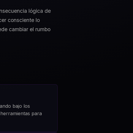
onsecuencia lógica de
cer consciente lo
uede cambiar el rumbo
ando bajo los
s herramientas para