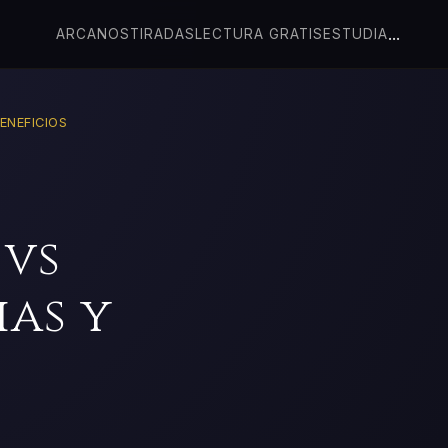
...
ARCANOS
TIRADAS
LECTURA GRATIS
ESTUDIA
ENEFICIOS
 vs
ias y