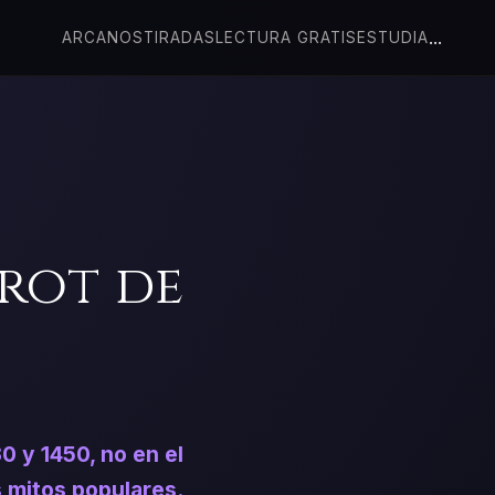
...
ARCANOS
TIRADAS
LECTURA GRATIS
ESTUDIA
rot de
30 y 1450, no en el
 mitos populares.