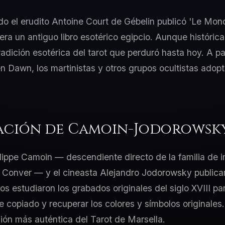
o el erudito Antoine Court de Gébelin publicó 'Le Mond
era un antiguo libro esotérico egipcio. Aunque históric
tradición esotérica del tarot que perduró hasta hoy. A par
Dawn, los martinistas y otros grupos ocultistas adopt
ación de Camoin-Jodorowsky 
ilippe Camoin — descendiente directo de la familia de 
 Conver — y el cineasta Alejandro Jodorowsky publicar
 estudiaron los grabados originales del siglo XVIII par
 copiado y recuperar los colores y símbolos originales.
ión más auténtica del Tarot de Marsella.