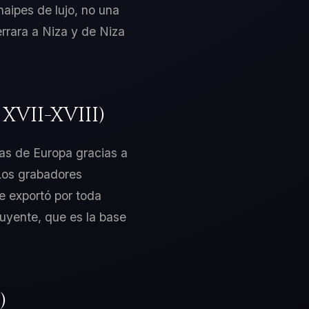
naipes de lujo, no una
errara a Niza y de Niza
VII-XVIII)
tas de Europa gracias a
 Los grabadores
e exportó por toda
luyente, que es la base
)