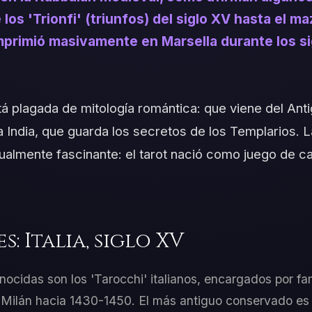
los 'Trionfi' (triunfos) del siglo XV hasta el m
mprimió masivamente en Marsella durante los sigl
stá plagada de mitología romántica: que viene del Ant
la India, que guarda los secretos de los Templarios. L
almente fascinante: el tarot nació como juego de car
s: Italia, siglo XV
nocidas son los 'Tarocchi' italianos, encargados por fa
e Milán hacia 1430-1450. El más antiguo conservado es 