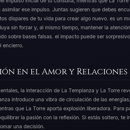
 impulso inicial de tu consulta, mientras que La Torre
 asimilar ese impulso. Juntas sugieren que debes encu
os dispares de tu vida para crear algo nuevo. es un m
fluya sin forzar y, al mismo tiempo, mantener la atenció
ido sobre bases falsas. el impacto puede ser sorpresivo
 encierro.
ión en el Amor y Relaciones
mentales, la interacción de La Templanza y La Torre rev
nza introduce una vibra de circulación de las energías
entras que La Torre aporta explosión liberadora. Para p
ilibrar la pasión con la reflexión. Si estás soltero, te i
tomar una decisión.