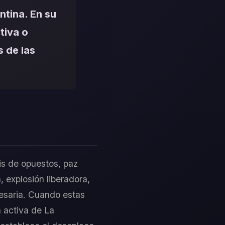
ntina. En su
tiva o
s de las
sis de opuestos, paz
, explosión liberadora,
cesaria. Cuando estas
a activa de La