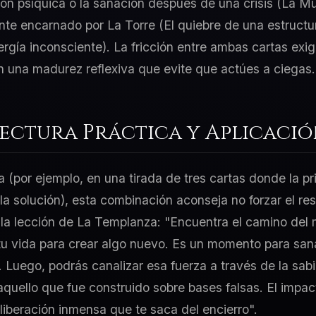
ón psíquica o la sanación después de una crisis (La Mue
nte encarnado por La Torre (El quiebre de una estructu
ergía inconsciente). La fricción entre ambas cartas exig
 una madurez reflexiva que evite que actúes a ciegas.
Lectura Práctica y Aplicaci
a (por ejemplo, en una tirada de tres cartas donde la p
 la solución), esta combinación aconseja no forzar el re
r la lección de La Templanza: "Encuentra el camino del
u vida para crear algo nuevo. Es un momento para sanar
". Luego, podrás canalizar esa fuerza a través de la sab
aquello que fue construido sobre bases falsas. El impa
 liberación inmensa que te saca del encierro".