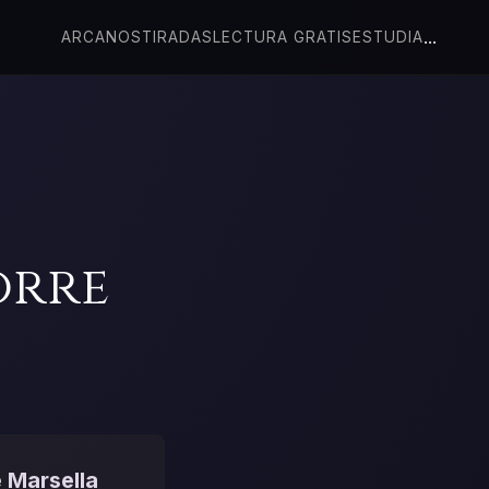
...
ARCANOS
TIRADAS
LECTURA GRATIS
ESTUDIA
orre
 Marsella