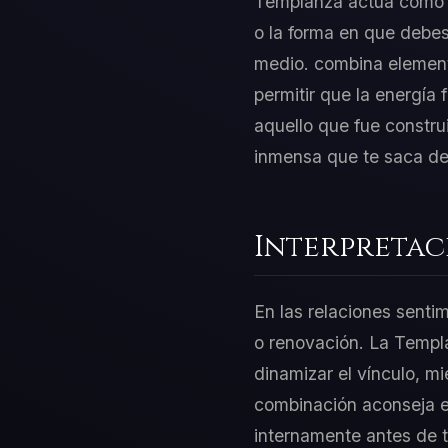
Templanza actúa como el
o la forma en que debes
medio. combina element
permitir que la energía 
aquello que fue constru
inmensa que te saca del
Interpretac
En las relaciones senti
o renovación. La Templa
dinamizar el vínculo, mi
combinación aconseja equ
internamente antes de 