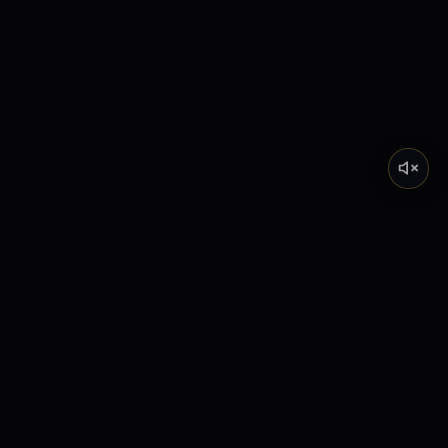
Tarot de Marsella
Descubre el significado profundo de los Arcanos
Mayores a través de nuestra academia y lecturas