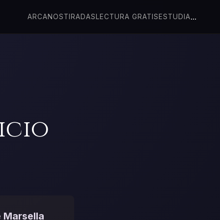
...
ARCANOS
TIRADAS
LECTURA GRATIS
ESTUDIA
icio
e Marsella