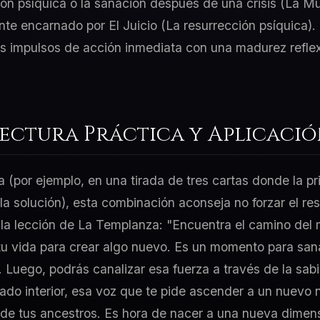
ón psíquica o la sanación después de una crisis (La Mue
nte encarnado por El Juicio (La resurrección psíquica).
tus impulsos de acción inmediata con una madurez refle
Lectura Práctica y Aplicaci
a (por ejemplo, en una tirada de tres cartas donde la p
 la solución), esta combinación aconseja no forzar el re
r la lección de La Templanza: "Encuentra el camino del
u vida para crear algo nuevo. Es un momento para sanar
". Luego, podrás canalizar esa fuerza a través de la sab
ado interior, esa voz que te pide ascender a un nuevo n
de tus ancestros. Es hora de nacer a una nueva dimensi