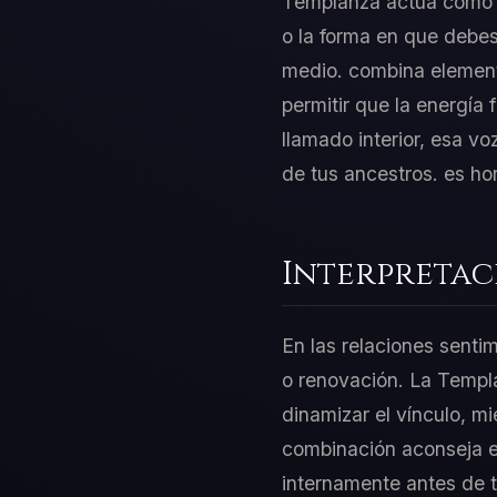
Templanza actúa como el
o la forma en que debes
medio. combina element
permitir que la energía 
llamado interior, esa v
de tus ancestros. es ho
Interpretac
En las relaciones senti
o renovación. La Templa
dinamizar el vínculo, m
combinación aconseja equ
internamente antes de 