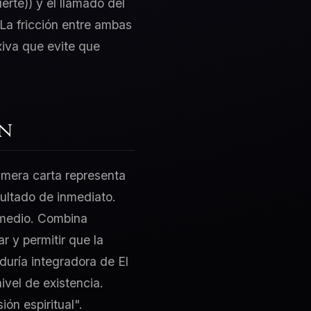
rte)) y el llamado del
 La fricción entre ambas
xiva que evite que
ón
rimera carta representa
sultado de inmediato.
 medio. Combina
 y permitir que la
iduría integradora de El
ivel de existencia.
ón espiritual".