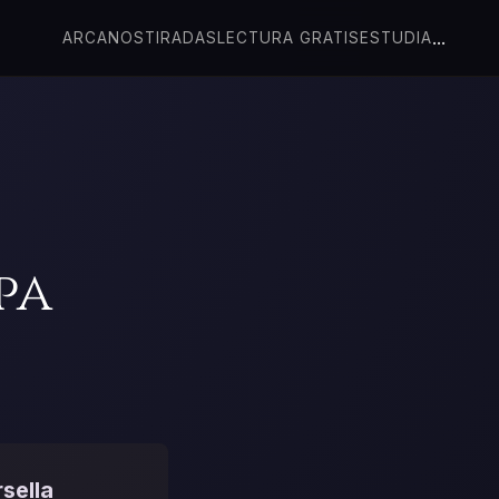
...
ARCANOS
TIRADAS
LECTURA GRATIS
ESTUDIA
pa
sella