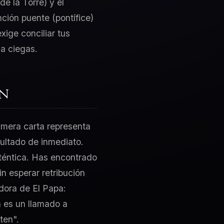
e la Torre) y el
ción puente (pontífice)
xige conciliar tus
a ciegas.
ón
rimera carta representa
sultado de inmediato.
uténtica. Has encontrado
n esperar retribución
adora de El Papa:
n es un llamado a
ten".