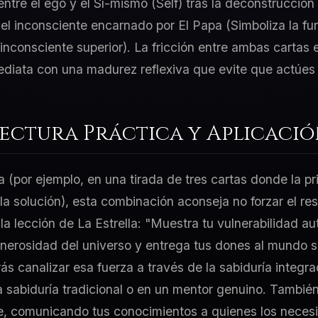
tre el ego y el Sí-mismo (Self) tras la deconstrucción d
el inconsciente encarnado por El Papa (Simboliza la fun
 inconsciente superior). La fricción entre ambas cartas e
ediata con una madurez reflexiva que evite que actúes 
Lectura Práctica y Aplicaci
a (por ejemplo, en una tirada de tres cartas donde la p
 la solución), esta combinación aconseja no forzar el re
 la lección de La Estrella: "Muestra tu vulnerabilidad a
generosidad del universo y entrega tus dones al mundo si
ás canalizar esa fuerza a través de la sabiduría integr
a sabiduría tradicional o en un mentor genuino. Tambié
e, comunicando tus conocimientos a quienes los necesi