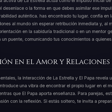
ía activa de La Estrella actúa como el impulso inicial de
l desenlace o la forma en que debes asimilar ese impu
abilidad auténtica. has encontrado tu lugar. confía en 
dones al mundo sin esperar retribución inmediata y, al
orientación en la sabiduría tradicional o en un mentor 
n un puente, comunicando tus conocimientos a quienes 
ión en el Amor y Relaciones
entales, la interacción de La Estrella y El Papa revela 
 introduce una vibra de encontrar el propio lugar en el
ientras que El Papa aporta enseñanza. Para parejas, e
asión con la reflexión. Si estás soltero, te invita a prep