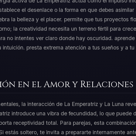
ergía activa de La Emperatriz actúa como el impulso inic
tablece el desenlace o la forma en que debes asimilar
bra la belleza y el placer. permite que tus proyectos f
orno; la creatividad necesita un terreno fértil para crec
ra no intentes ver claro donde hay oscuridad. aprende 
 intuición. presta extrema atención a tus sueños y a tu
ión en el Amor y Relaciones
mentales, la interacción de La Emperatriz y La Luna reve
triz introduce una vibra de fecundidad, lo que puede d
orta receptividad total. Para parejas, esta combinación
 Si estás soltero, te invita a prepararte internamente a