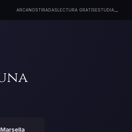
...
ARCANOS
TIRADAS
LECTURA GRATIS
ESTUDIA
Luna
 Marsella