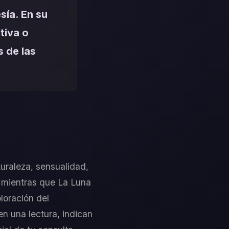
sía. En su
tiva o
s de las
uraleza, sensualidad,
, mientras que La Luna
ploración del
n una lectura, indican