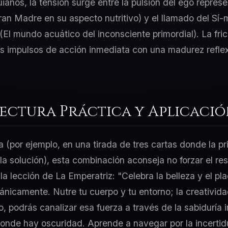
uianos, la tensión surge entre la pulsión del ego repre
Gran Madre en su aspecto nutritivo) y el llamado del Sí-
El mundo acuático del inconsciente primordial). La fri
tus impulsos de acción inmediata con una madurez refle
Lectura Práctica y Aplicaci
a (por ejemplo, en una tirada de tres cartas donde la p
 la solución), esta combinación aconseja no forzar el re
la lección de La Emperatriz: "Celebra la belleza y el pl
ánicamente. Nutre tu cuerpo y tu entorno; la creativida
go, podrás canalizar esa fuerza a través de la sabiduría
donde hay oscuridad. Aprende a navegar por la incerti