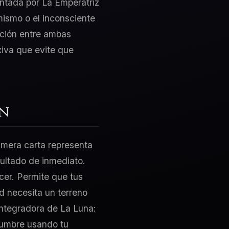
sentada por La Emperatriz
mismo o el inconsciente
cción entre ambas
xiva que evite que
ón
rimera carta representa
sultado de inmediato.
acer. Permite que tus
d necesita un terreno
 integradora de La Luna:
dumbre usando tu