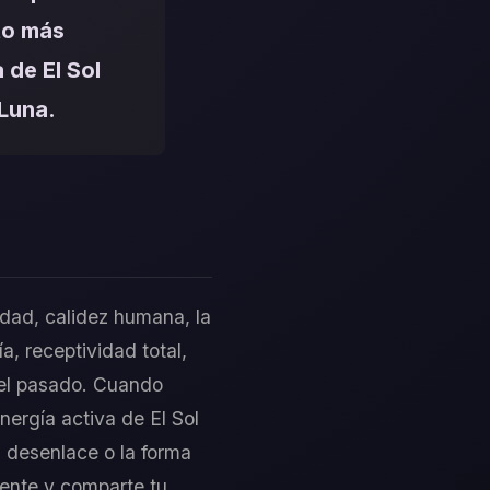
to más
 de El Sol
 Luna.
nidad, calidez humana, la
, receptividad total,
 del pasado. Cuando
nergía activa de El Sol
l desenlace o la forma
mente y comparte tu