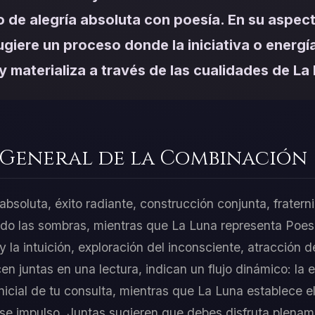
o de alegría absoluta con poesía. En su aspec
giere un proceso donde la iniciativa o energía
y materializa a través de las cualidades de La
 General de la Combinación
 absoluta, éxito radiante, construcción conjunta, frater
ndo las sombras, mientras que La Luna representa Poesía
y la intuición, exploración del inconsciente, atracción
n juntas en una lectura, indican un flujo dinámico: la e
nicial de tu consulta, mientras que La Luna establece e
ese impulso. Juntas sugieren que debes disfruta plena