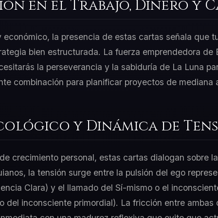
ión en el Trabajo, Dinero y 
 y económico, la presencia de estas cartas señala que t
rategia bien estructurada. La fuerza emprendedora de E
esitarás la perseverancia y la sabiduría de La Luna par
nte combinación para planificar proyectos de mediana a
cológico y Dinámica de Tens
e crecimiento personal, estas cartas dialogan sobre la
uianos, la tensión surge entre la pulsión del ego represe
encia Clara) y el llamado del Sí-mismo o el inconscien
 del inconsciente primordial). La fricción entre ambas c
inmediata con una madurez reflexiva que evite que act