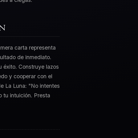
ón
rimera carta representa
sultado de inmediato.
u éxito. Construye lazos
edo y cooperar con el
de La Luna: "No intentes
tu intuición. Presta