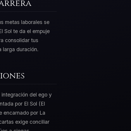
Carrera
us metas laborales se
l Sol te da el empuje
a consolidar tus
 larga duración.
iones
 integración del ego y
ntada por El Sol (El
te encarnado por La
artas exige conciliar
úes a ciegas.