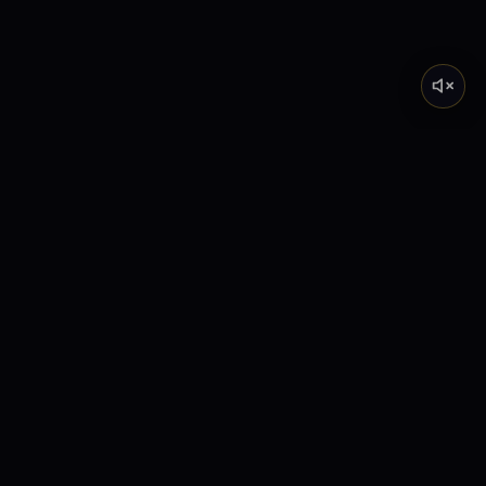
Tarot de Marsella
Descubre el significado profundo de los Arcanos
Mayores a través de nuestra academia y lecturas
interactivas.
Explora
Inicio