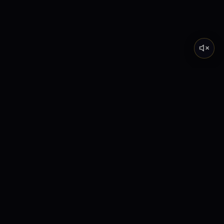
Tarot de Marsella
Descubre el significado profundo de los Arcanos
Mayores a través de nuestra academia y lecturas
interactivas.
Explora