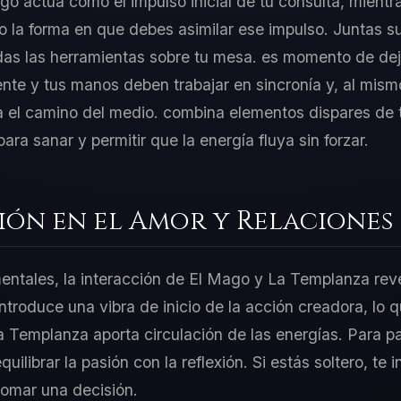
go actúa como el impulso inicial de tu consulta, mien
o la forma en que debes asimilar ese impulso. Juntas 
das las herramientas sobre tu mesa. es momento de dej
nte y tus manos deben trabajar en sincronía y, al mism
 el camino del medio. combina elementos dispares de t
a sanar y permitir que la energía fluya sin forzar.
ión en el Amor y Relaciones
mentales, la interacción de El Mago y La Templanza rev
ntroduce una vibra de inicio de la acción creadora, lo 
a Templanza aporta circulación de las energías. Para pa
ilibrar la pasión con la reflexión. Si estás soltero, te i
tomar una decisión.