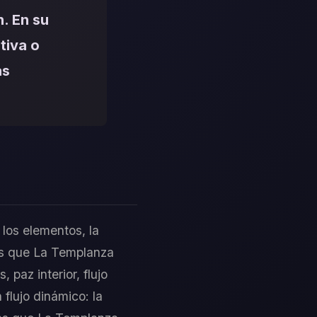
n. En su
tiva o
as
 los elementos, la
ras que La Templanza
 paz interior, flujo
flujo dinámico: la