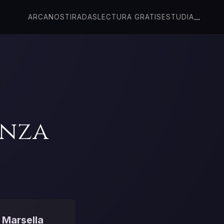
...
ARCANOS
TIRADAS
LECTURA GRATIS
ESTUDIA
anza
 Marsella