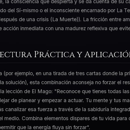
, la consciencia que despierta y se da cuenta de su c
mado del Sí-mismo o el inconsciente encarnado por La T
después de una crisis (La Muerte)). La fricción entre a
de acción inmediata con una madurez reflexiva que evit
Lectura Práctica y Aplicaci
a (por ejemplo, en una tirada de tres cartas donde la p
 la solución), esta combinación aconseja no forzar el re
 la lección de El Mago: "Reconoce que tienes todas las
jar de planear y empezar a actuar. Tu mente y tus ma
ás canalizar esa fuerza a través de la sabiduría integr
el medio. Combina elementos dispares de tu vida para 
mitir que la energía fluya sin forzar".