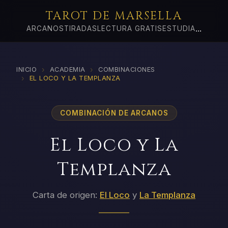
TAROT DE MARSELLA
...
ARCANOS
TIRADAS
LECTURA GRATIS
ESTUDIA
›
›
INICIO
ACADEMIA
COMBINACIONES
›
EL LOCO Y LA TEMPLANZA
COMBINACIÓN DE ARCANOS
El Loco y La
Templanza
Carta de origen:
El Loco
y
La Templanza