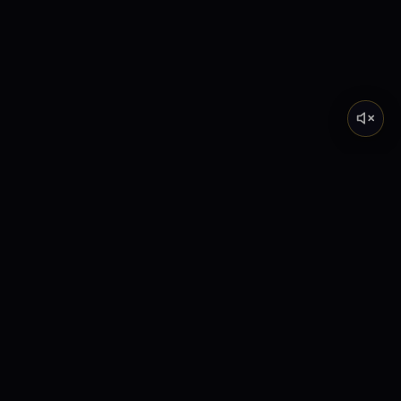
Tarot de Marsella
Descubre el significado profundo de los Arcanos
Mayores a través de nuestra academia y lecturas
interactivas.