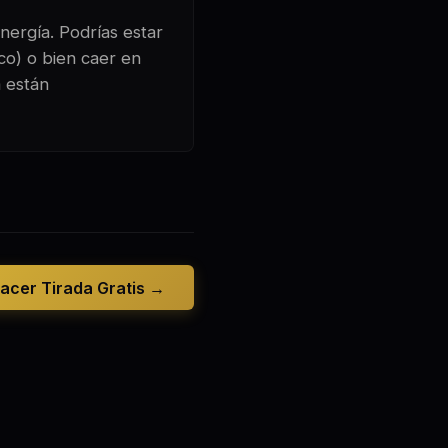
nergía. Podrías estar
co) o bien caer en
a están
acer Tirada Gratis →