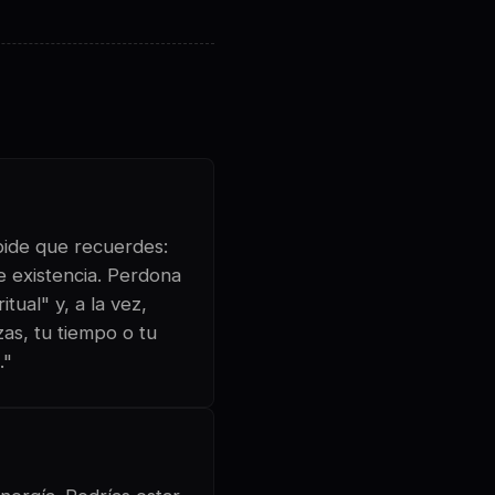
 pide que recuerdes:
e existencia. Perdona
tual" y, a la vez,
zas, tu tiempo o tu
."