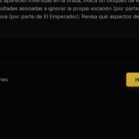
 aparecen invertidas en la tirada, indica un bloqueo de e
ltades asociadas a ignorar la propia vocación (por parte 
siva (por parte de El Emperador). Revisa qué aspectos de
nes
H