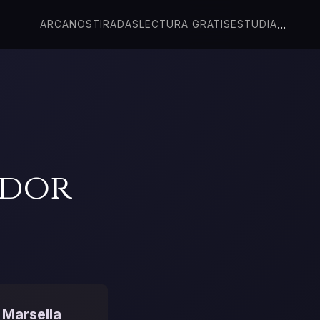
...
ARCANOS
TIRADAS
LECTURA GRATIS
ESTUDIA
ador
 Marsella