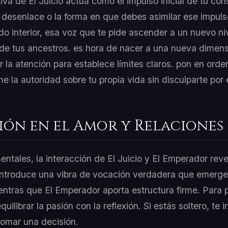
iva de El Juicio actúa como el impulso inicial de tu con
desenlace o la forma en que debes asimilar ese impuls
o interior, esa voz que te pide ascender a un nuevo niv
de tus ancestros. es hora de nacer a una nueva dimensió
la atención para establece límites claros. pon en orden
me la autoridad sobre tu propia vida sin disculparte por e
ión en el Amor y Relaciones
entales, la interacción de El Juicio y El Emperador rev
 introduce una vibra de vocación verdadera que emerge
ientras que El Emperador aporta estructura firme. Para p
ilibrar la pasión con la reflexión. Si estás soltero, te i
tomar una decisión.