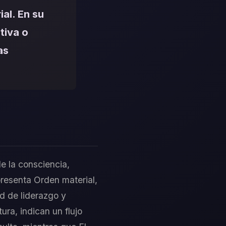
al. En su
tiva o
as
e la consciencia,
presenta Orden material,
ad de liderazgo y
ura, indican un flujo