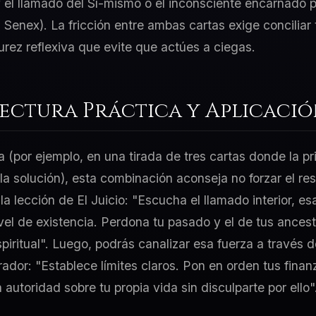
y el llamado del Sí-mismo o el inconsciente encarnado 
l Senex). La fricción entre ambas cartas exige conciliar
ez reflexiva que evite que actúes a ciegas.
Lectura Práctica y Aplicaci
a (por ejemplo, en una tirada de tres cartas donde la p
 la solución), esta combinación aconseja no forzar el re
la lección de El Juicio: "Escucha el llamado interior, e
el de existencia. Perdona tu pasado y el de tus ancest
iritual". Luego, podrás canalizar esa fuerza a través d
ador: "Establece límites claros. Pon en orden tus finanz
 autoridad sobre tu propia vida sin disculparte por ello"