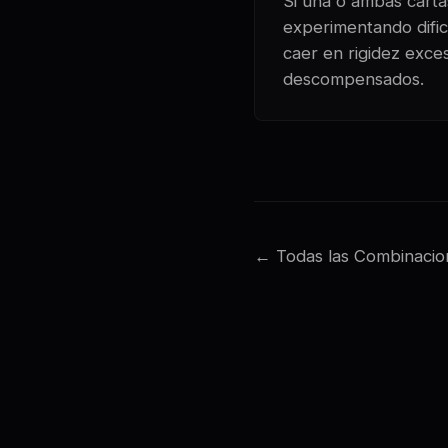
Si una o ambas cartas
experimentando dificu
caer en rigidez exce
descompensados.
← Todas las Combinacio