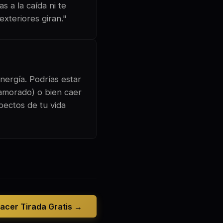
s a la caída ni te
exteriores giran."
nergía. Podrías estar
namorado) o bien caer
pectos de tu vida
acer Tirada Gratis →