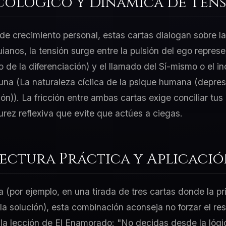
cológico y Dinámica de Tens
e crecimiento personal, estas cartas dialogan sobre la
uianos, la tensión surge entre la pulsión del ego repres
de la diferenciación) y el llamado del Sí-mismo o el i
una (La naturaleza cíclica de la psique humana (depres
ión)). La fricción entre ambas cartas exige conciliar tu
ez reflexiva que evite que actúes a ciegas.
Lectura Práctica y Aplicaci
a (por ejemplo, en una tirada de tres cartas donde la p
 la solución), esta combinación aconseja no forzar el re
 la lección de El Enamorado: "No decidas desde la lógic