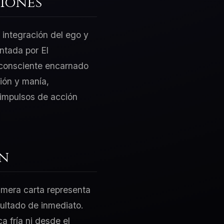
iones
 integración del ego y
entada por El
nconsciente encarnado
ión y manía,
s impulsos de acción
ón
rimera carta representa
sultado de inmediato.
a fría ni desde el