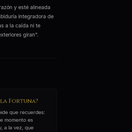
razón y esté alineada
abiduría integradora de
s a la caída ni te
xteriores giran".
 la Fortuna?
 pide que recuerdes:
este momento es
, a la vez, que