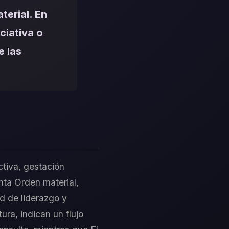
terial. En
ciativa o
e las
ctiva, gestación
nta Orden material,
ad de liderazgo y
ura, indican un flujo