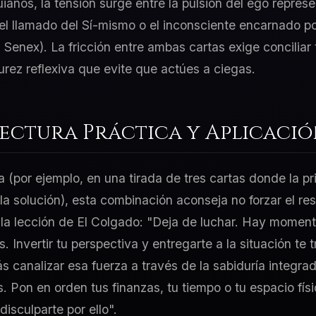
uianos, la tensión surge entre la pulsión del ego repre
y el llamado del Sí-mismo o el inconsciente encarnado p
l Senex). La fricción entre ambas cartas exige conciliar
ez reflexiva que evite que actúes a ciegas.
Lectura Práctica y Aplicaci
a (por ejemplo, en una tirada de tres cartas donde la p
 la solución), esta combinación aconseja no forzar el re
 la lección de El Colgado: "Deja de luchar. Hay momen
. Invertir tu perspectiva y entregarte a la situación te 
s canalizar esa fuerza a través de la sabiduría integra
s. Pon en orden tus finanzas, tu tiempo o tu espacio fí
disculparte por ello".