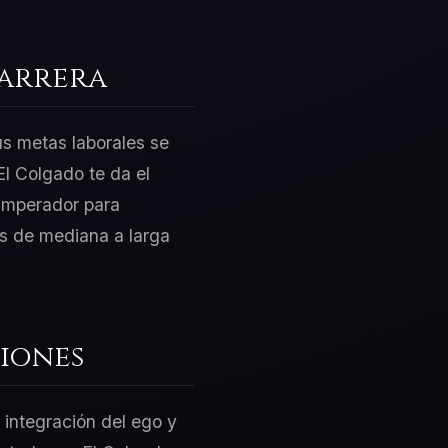
Carrera
us metas laborales se
l Colgado te da el
 Emperador para
os de mediana a larga
iones
 integración del ego y