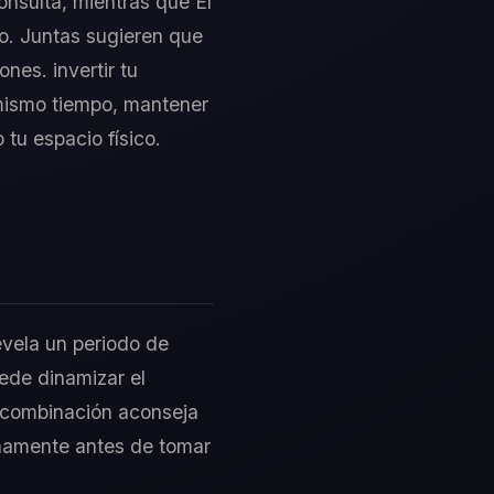
onsulta, mientras que El
o. Juntas sugieren que
nes. invertir tu
l mismo tiempo, mantener
 tu espacio físico.
evela un periodo de
uede dinamizar el
a combinación aconseja
ternamente antes de tomar