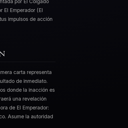
sentada por El Colgado
or El Emperador (El
 tus impulsos de acción
ón
rimera carta representa
sultado de inmediato.
tos donde la inacción es
traerá una revelación
dora de El Emperador:
sico. Asume la autoridad