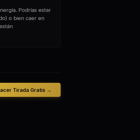
nergía. Podrías estar
ado) o bien caer en
 están
acer Tirada Gratis →