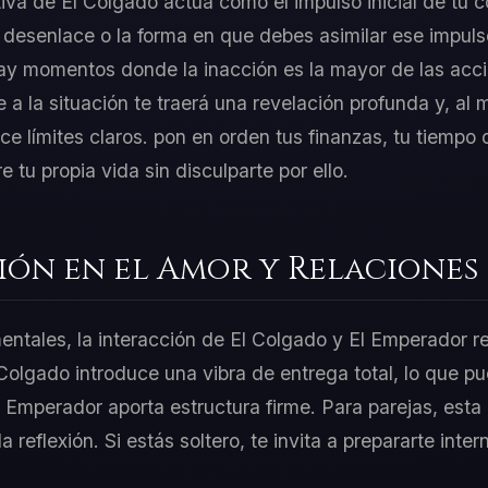
tiva de El Colgado actúa como el impulso inicial de tu c
desenlace o la forma en que debes asimilar ese impuls
ay momentos donde la inacción es la mayor de las accio
e a la situación te traerá una revelación profunda y, a
ce límites claros. pon en orden tus finanzas, tu tiempo o
 tu propia vida sin disculparte por ello.
ión en el Amor y Relaciones
mentales, la interacción de El Colgado y El Emperador r
 Colgado introduce una vibra de entrega total, lo que p
l Emperador aporta estructura firme. Para parejas, est
 la reflexión. Si estás soltero, te invita a prepararte in