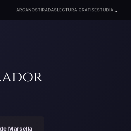
...
ARCANOS
TIRADAS
LECTURA GRATIS
ESTUDIA
rador
 de Marsella