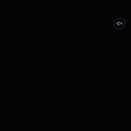
Tarot de Marsella
Descubre el significado profundo de los Arcanos
Mayores a través de nuestra academia y lecturas
interactivas.
Explora
Inicio