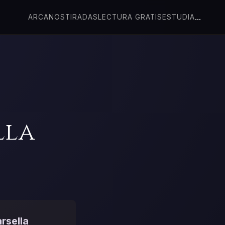
...
ARCANOS
TIRADAS
LECTURA GRATIS
ESTUDIA
lla
rsella