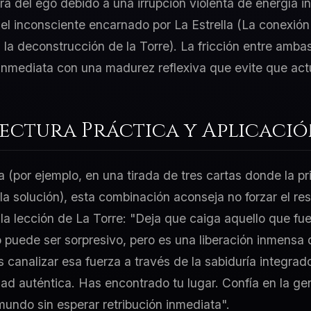
ra del ego debido a una irrupción violenta de energía in
el inconsciente encarnado por La Estrella (La conexión
s la deconstrucción de la Torre). La fricción entre ambas
inmediata con una madurez reflexiva que evite que act
Lectura Práctica y Aplicaci
a (por ejemplo, en una tirada de tres cartas donde la p
 la solución), esta combinación aconseja no forzar el re
 la lección de La Torre: "Deja que caiga aquello que fu
o puede ser sorpresivo, pero es una liberación inmensa 
 canalizar esa fuerza a través de la sabiduría integrado
dad auténtica. Has encontrado tu lugar. Confía en la ge
mundo sin esperar retribución inmediata".