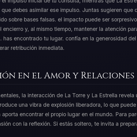
l impulso inicial de tu consulta, mientras que La Estrel
n que debes asimilar ese impulso. Juntas sugieren que 
ido sobre bases falsas. el impacto puede ser sorpresivo
 encierro y, al mismo tiempo, mantener la atención par
a. has encontrado tu lugar. confía en la generosidad del
rar retribución inmediata.
ión en el Amor y Relaciones
entales, la interacción de La Torre y La Estrella revela
troduce una vibra de explosión liberadora, lo que puede 
a aporta encontrar el propio lugar en el mundo. Para pa
asión con la reflexión. Si estás soltero, te invita a prep