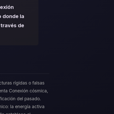
nexión
o donde la
a través de
cturas rígidas o falsas
senta Conexión cósmica,
ificación del pasado.
ico: la energía activa