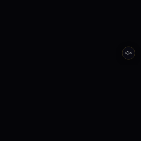
Tarot de Marsella
Descubre el significado profundo de los Arcanos
Mayores a través de nuestra academia y lecturas