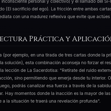
 inconsciente personal y colectivo) y el llamado del Sí
 (El sacrificio del ego). La fricción entre ambas cartas
ediata con una madurez reflexiva que evite que actúes 
Lectura Práctica y Aplicaci
a (por ejemplo, en una tirada de tres cartas donde la p
 la solución), esta combinación aconseja no forzar el re
la lección de La Sacerdotisa: "Retírate del ruido exter
acción, sino permitiendo que emerja desde tu interior. 
uego, podrás canalizar esa fuerza a través de la sabidu
r. Hay momentos donde la inacción es la mayor de las a
 a la situación te traerá una revelación profunda".