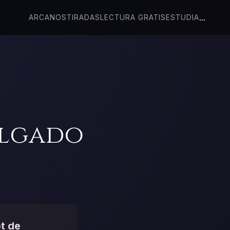
...
ARCANOS
TIRADAS
LECTURA GRATIS
ESTUDIA
olgado
t de