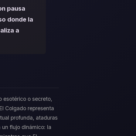
con pausa
so donde la
aliza a
o esotérico o secreto,
e El Colgado representa
itual profunda, ataduras
un flujo dinámico: la