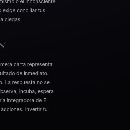
-mismo o el inconsciente
 exige conciliar tus
a ciegas.
ón
rimera carta representa
sultado de inmediato.
no. La respuesta no se
Observa, incuba, espera
ría integradora de El
cciones. Invertir tu