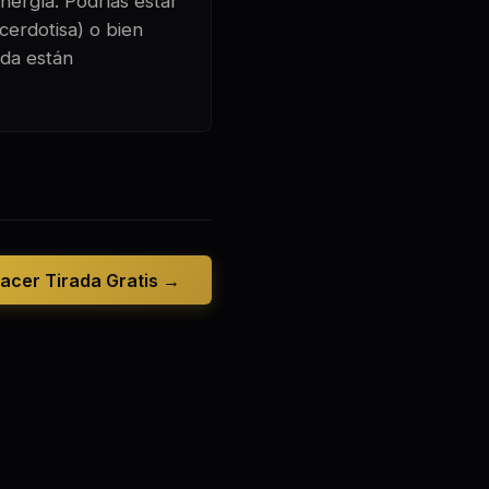
nergía. Podrías estar
cerdotisa) o bien
ida están
acer Tirada Gratis →