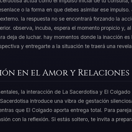
cerdotisa actúa como el impulso inicial de tu consulta,
senlace o la forma en que debes asimilar ese impulso.
 externo. la respuesta no se encontrará forzando la acc
erior. observa, incuba, espera el momento propicio y, a
ra deja de luchar. hay momentos donde la inacción es 
rspectiva y entregarte a la situación te traerá una revel
ión en el Amor y Relaciones
mentales, la interacción de La Sacerdotisa y El Colgado
 Sacerdotisa introduce una vibra de gestación silencios
ientras que El Colgado aporta entrega total. Para parej
asión con la reflexión. Si estás soltero, te invita a prep