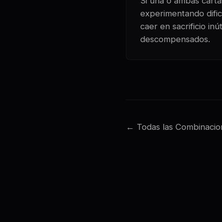
Si una o ambas cartas
experimentando dific
caer en sacrificio in
descompensados.
← Todas las Combinacio