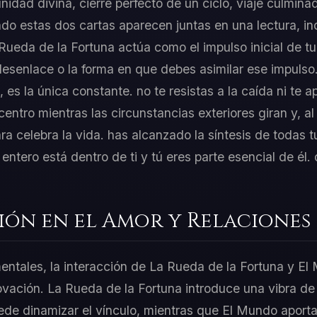
idad divina, cierre perfecto de un ciclo, viaje culmina
o estas dos cartas aparecen juntas en una lectura, ind
 Rueda de la Fortuna actúa como el impulso inicial de t
esenlace o la forma en que debes asimilar ese impulso
es la única constante. no te resistas a la caída ni te a
centro mientras las circunstancias exteriores giran y, a
ra celebra la vida. has alcanzado la síntesis de todas t
tero está dentro de ti y tú eres parte esencial de él. d
ión en el Amor y Relaciones
mentales, la interacción de La Rueda de la Fortuna y El
ovación. La Rueda de la Fortuna introduce una vibra de 
puede dinamizar el vínculo, mientras que El Mundo aport