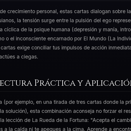
e crecimiento personal, estas cartas dialogan sobre la
guianos, la tensión surge entre la pulsión del ego repre
a cíclica de la psique humana (depresión y manía, intro
smo o el inconsciente encarnado por El Mundo (La Indi
 cartas exige conciliar tus impulsos de acción inmedia
 actúes a ciegas.
Lectura Práctica y Aplicaci
a (por ejemplo, en una tirada de tres cartas donde la p
 la solución), esta combinación aconseja no forzar el re
 la lección de La Rueda de la Fortuna: "Acepta el cambi
as a la caída ni te apegues a la cima. Aprende a encontr