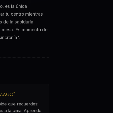
o, es la única
ar tu centro mientras
s de la sabiduría
tu mesa. Es momento de
incronía".
 Mago?
 pide que recuerdes:
ues a la cima. Aprende