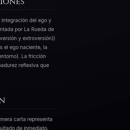
iones
 integración del ego y
sentada por La Rueda de
versión y extroversión))
 el ego naciente, la
ntorno). La fricción
madurez reflexiva que
ón
rimera carta representa
sultado de inmediato.