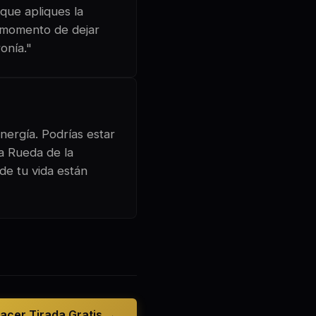
 que apliques la
s momento de dejar
onía."
nergía. Podrías estar
La Rueda de la
de tu vida están
acer Tirada Gratis →