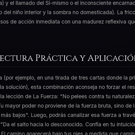
a) y el llamado del Sí-mismo o el inconsciente encarna
o del niño interior y la sombra no domesticada). La fri
ulsos de acción inmediata con una madurez reflexiva qu
Lectura Práctica y Aplicaci
a (por ejemplo, en una tirada de tres cartas donde la p
 la solución), esta combinación aconseja no forzar el re
 la lección de La Fuerza: "No pelees contra tu naturale
 mayor poder no proviene de la fuerza bruta, sino de 
más bajos". Luego, podrás canalizar esa fuerza a travé
"Da el salto hacia lo desconocido. Confía en tu intuici
. El camino aparecerá bajo tus pies a medida que camin