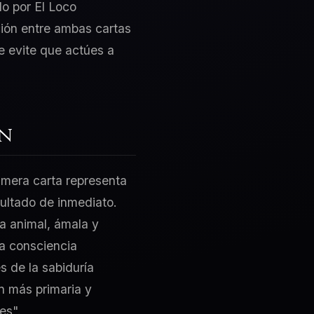
do por El Loco
cción entre ambas cartas
e evite que actúes a
ón
rimera carta representa
sultado de inmediato.
za animal, ámala y
la consciencia
s de la sabiduría
ón más primaria y
es".