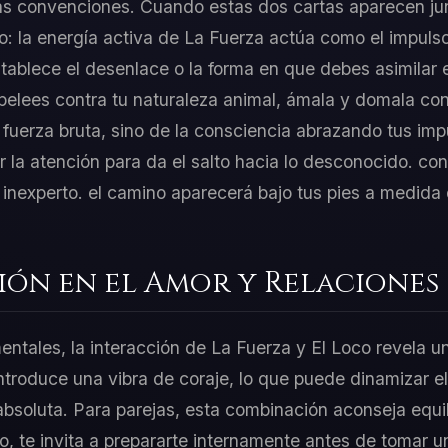
 las convenciones. Cuando estas dos cartas aparecen ju
o: la energía activa de La Fuerza actúa como el impulso 
tablece el desenlace o la forma en que debes asimilar 
pelees contra tu naturaleza animal, ámala y domala co
 fuerza bruta, sino de la consciencia abrazando tus imp
la atención para da el salto hacia lo desconocido. conf
r inexperto. el camino aparecerá bajo tus pies a medida
ión en el Amor y Relaciones
entales, la interacción de La Fuerza y El Loco revela u
ntroduce una vibra de coraje, lo que puede dinamizar el
absoluta. Para parejas, esta combinación aconseja equil
ero, te invita a prepararte internamente antes de tomar u