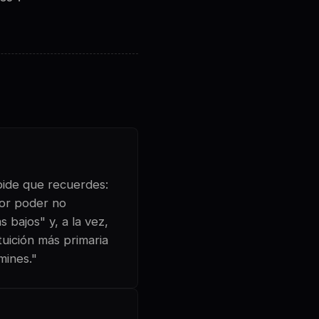
 pide que recuerdes:
yor poder no
 bajos" y, a la vez,
tuición más primaria
mines."