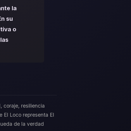
nte la
En su
tiva o
 las
 coraje, resiliencia
e El Loco representa El
squeda de la verdad