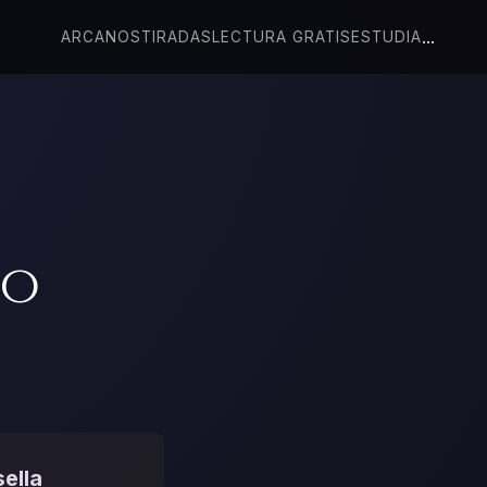
...
ARCANOS
TIRADAS
LECTURA GRATIS
ESTUDIA
co
ella