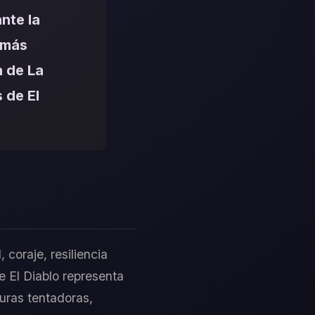
nte la
 más
a de La
 de El
 coraje, resiliencia
e El Diablo representa
duras tentadoras,