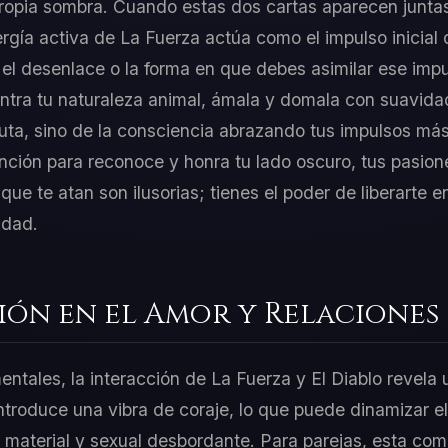
ropia sombra. Cuando estas dos cartas aparecen juntas
ergía activa de La Fuerza actúa como el impulso inicial 
 el desenlace o la forma en que debes asimilar ese imp
ntra tu naturaleza animal, ámala y domala con suavida
ruta, sino de la consciencia abrazando tus impulsos más
nción para reconoce y honra tu lado oscuro, tus pasio
que te atan son ilusorias; tienes el poder de liberarte
idad.
ión en el Amor y Relaciones
entales, la interacción de La Fuerza y El Diablo revela 
ntroduce una vibra de coraje, lo que puede dinamizar el
a material y sexual desbordante. Para parejas, esta co