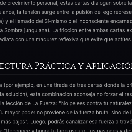
e crecimiento personal, estas cartas dialogan sobre la
uianos, la tensión surge entre la pulsión del ego repre
a) y el llamado del Sí-mismo o el inconsciente encarnad
a Sombra junguiana). La fricción entre ambas cartas exi
ediata con una madurez reflexiva que evite que actúes 
Lectura Práctica y Aplicaci
a (por ejemplo, en una tirada de tres cartas donde la p
 la solución), esta combinación aconseja no forzar el re
 la lección de La Fuerza: "No pelees contra tu naturale
 mayor poder no proviene de la fuerza bruta, sino de 
más bajos". Luego, podrás canalizar esa fuerza a travé
o: "Reconoce y honra tu lado oscuro, tus pasiones y d