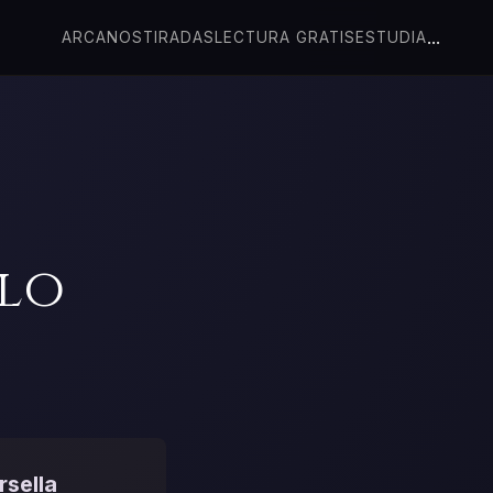
...
ARCANOS
TIRADAS
LECTURA GRATIS
ESTUDIA
blo
rsella