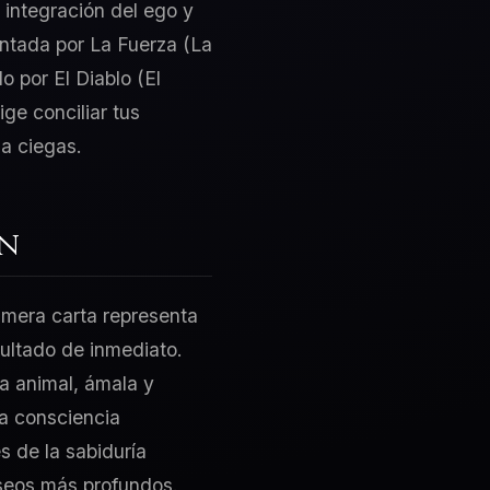
 integración del ego y
sentada por La Fuerza (La
o por El Diablo (El
ge conciliar tus
a ciegas.
ón
rimera carta representa
sultado de inmediato.
za animal, ámala y
la consciencia
s de la sabiduría
eseos más profundos.