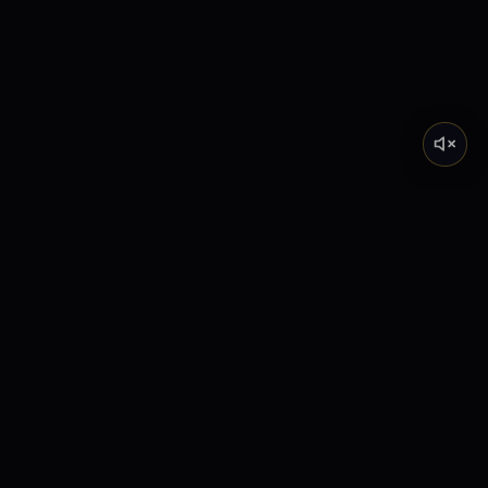
Tarot de Marsella
Descubre el significado profundo de los Arcanos
Mayores a través de nuestra academia y lecturas
interactivas.