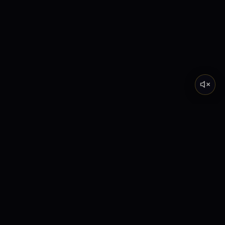
Tarot de Marsella
Descubre el significado profundo de los Arcanos
Mayores a través de nuestra academia y lecturas