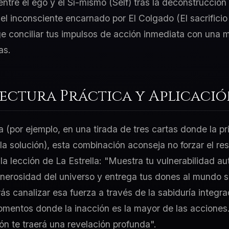
tre el ego y el Sí-mismo (Self) tras la deconstrucción d
l inconsciente encarnado por El Colgado (El sacrificio 
e conciliar tus impulsos de acción inmediata con una 
as.
Lectura Práctica y Aplicaci
a (por ejemplo, en una tirada de tres cartas donde la p
 la solución), esta combinación aconseja no forzar el re
 la lección de La Estrella: "Muestra tu vulnerabilidad a
generosidad del universo y entrega tus dones al mundo si
ás canalizar esa fuerza a través de la sabiduría integr
mentos donde la inacción es la mayor de las acciones. 
ión te traerá una revelación profunda".