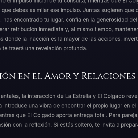
o el impulso inicial de tu consulta, mientras que El Co
 que debes asimilar ese impulso. Juntas sugieren que 
a. has encontrado tu lugar. confía en la generosidad del
rar retribución inmediata y, al mismo tiempo, mantener
 donde la inacción es la mayor de las acciones. inverti
n te traerá una revelación profunda.
ión en el Amor y Relaciones
entales, la interacción de La Estrella y El Colgado reve
la introduce una vibra de encontrar el propio lugar en e
ientras que El Colgado aporta entrega total. Para parej
asión con la reflexión. Si estás soltero, te invita a prep