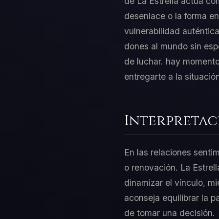
de La Estrella actúa com
desenlace o la forma en
vulnerabilidad auténtic
dones al mundo sin espe
de luchar. hay momentos
entregarte a la situació
Interpretac
En las relaciones sentim
o renovación. La Estrel
dinamizar el vínculo, m
aconseja equilibrar la p
de tomar una decisión.