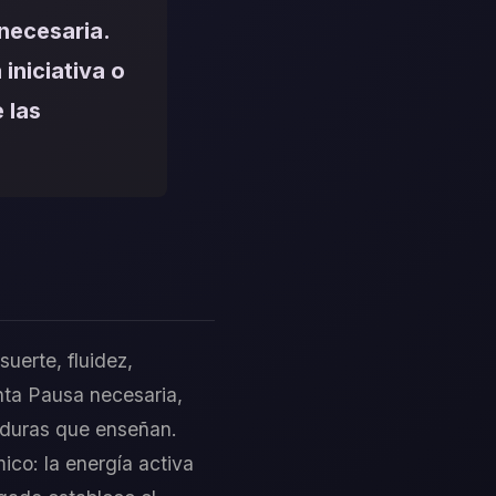
necesaria.
iniciativa o
 las
uerte, fluidez,
nta Pausa necesaria,
taduras que enseñan.
ico: la energía activa