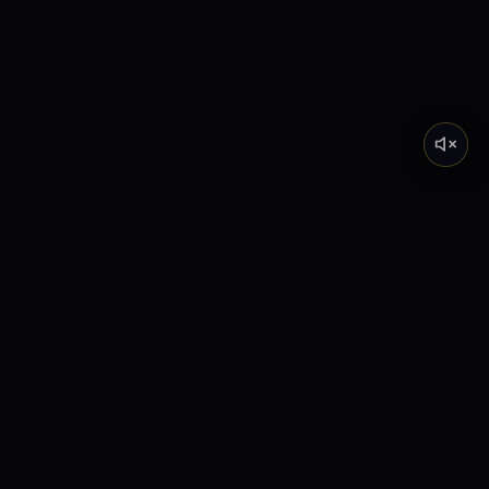
Tarot de Marsella
Descubre el significado profundo de los Arcanos
Mayores a través de nuestra academia y lecturas
interactivas.