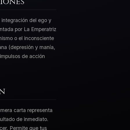
iones
 integración del ego y
sentada por La Emperatriz
mismo o el inconsciente
ana (depresión y manía,
s impulsos de acción
ón
rimera carta representa
sultado de inmediato.
acer. Permite que tus