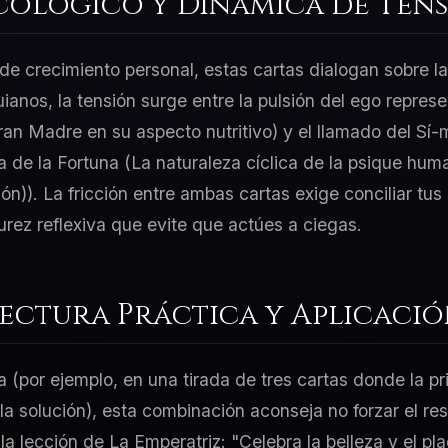
cológico y Dinámica de Tens
e crecimiento personal, estas cartas dialogan sobre la
uianos, la tensión surge entre la pulsión del ego repre
Gran Madre en su aspecto nutritivo) y el llamado del Sí-
de la Fortuna (La naturaleza cíclica de la psique hum
ión)). La fricción entre ambas cartas exige conciliar tu
ez reflexiva que evite que actúes a ciegas.
Lectura Práctica y Aplicaci
a (por ejemplo, en una tirada de tres cartas donde la p
 la solución), esta combinación aconseja no forzar el re
la lección de La Emperatriz: "Celebra la belleza y el pl