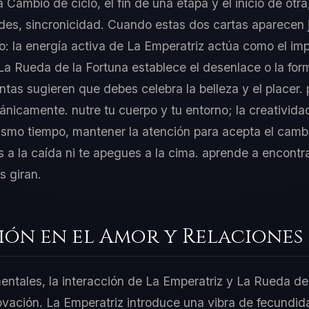
 Cambio de ciclo, el fin de una etapa y el inicio de otra,
es, sincronicidad. Cuando estas dos cartas aparecen j
o: la energía activa de La Emperatriz actúa como el impu
La Rueda de la Fortuna establece el desenlace o la fo
ntas sugieren que debes celebra la belleza y el placer.
ánicamente. nutre tu cuerpo y tu entorno; la creativida
 mismo tiempo, mantener la atención para acepta el cambi
s a la caída ni te apegues a la cima. aprende a encontra
s giran.
ión en el Amor y Relaciones
mentales, la interacción de La Emperatriz y La Rueda de
ovación. La Emperatriz introduce una vibra de fecundid