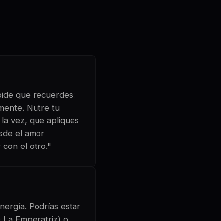
 pide que recuerdes:
amente. Nutre tu
 la vez, que apliques
esde el amor
 con el otro."
nergía. Podrías estar
e La Emperatriz) o