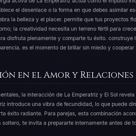
ergía activa de La Emperatriz actúa como el impulso inic
ablece el desenlace o la forma en que debes asimilar e
bra la belleza y el placer. permite que tus proyectos f
orno; la creatividad necesita un terreno fértil para crec
ra disfruta plenamente y comparte tu éxito. construye 
parencia. es el momento de brillar sin miedo y cooperar 
ión en el Amor y Relaciones
entales, la interacción de La Emperatriz y El Sol revela
iz introduce una vibra de fecundidad, lo que puede din
ta éxito radiante. Para parejas, esta combinación acons
ás soltero, te invita a prepararte internamente antes de 