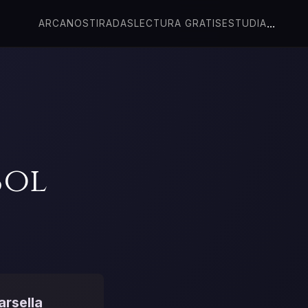
...
ARCANOS
TIRADAS
LECTURA GRATIS
ESTUDIA
Sol
arsella