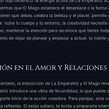
 un flujo dinámico: la energía activa de La Emperatriz a
 mientras que El Mago establece el desenlace o la forma
ieren que debes celebra la belleza y el placer. permite
 nutre tu cuerpo y tu entorno; la creatividad necesita u
po, mantener la atención para reconoce que tienes toda
nto de dejar de planear y empezar a actuar. tu mente
ión en el Amor y Relaciones
mentales, la interacción de La Emperatriz y El Mago rev
triz introduce una vibra de fecundidad, lo que puede d
orta inicio de la acción creadora. Para parejas, esta 
 la reflexión. Si estás soltero, te invita a prepararte in