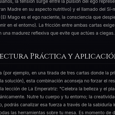
uianos, la tensión surge entre la pulsión del ego repre
Gran Madre en su aspecto nutritivo) y el llamado del Sí-
(El Mago es el ego naciente, la consciencia que despi
ir en el entorno). La fricción entre ambas cartas exige
 una madurez reflexiva que evite que actúes a ciegas.
Lectura Práctica y Aplicaci
a (por ejemplo, en una tirada de tres cartas donde la p
 la solución), esta combinación aconseja no forzar el re
la lección de La Emperatriz: "Celebra la belleza y el pl
ánicamente. Nutre tu cuerpo y tu entorno; la creativida
go, podrás canalizar esa fuerza a través de la sabiduría
odas las herramientas sobre tu mesa. Es momento de d