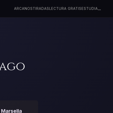
...
ARCANOS
TIRADAS
LECTURA GRATIS
ESTUDIA
Mago
 Marsella