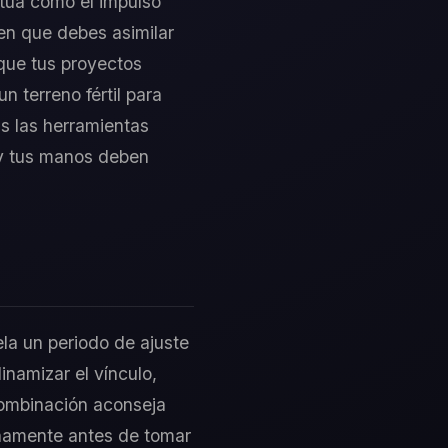
ctúa como el impulso
 en que debes asimilar
 que tus proyectos
n terreno fértil para
s las herramientas
 y tus manos deben
ela un periodo de ajuste
inamizar el vínculo,
combinación aconseja
ternamente antes de tomar