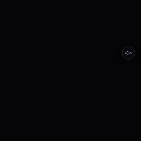
Tarot de Marsella
Descubre el significado profundo de los Arcanos
Mayores a través de nuestra academia y lecturas