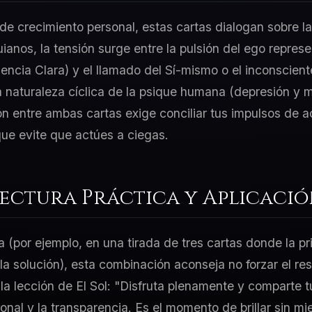
e crecimiento personal, estas cartas dialogan sobre la
uianos, la tensión surge entre la pulsión del ego represe
encia Clara) y el llamado del Sí-mismo o el inconscien
 naturaleza cíclica de la psique humana (depresión y m
ción entre ambas cartas exige conciliar tus impulsos de 
ue evite que actúes a ciegas.
Lectura Práctica y Aplicaci
a (por ejemplo, en una tirada de tres cartas donde la p
 la solución), esta combinación aconseja no forzar el re
 la lección de El Sol: "Disfruta plenamente y comparte t
onal y la transparencia. Es el momento de brillar sin mi