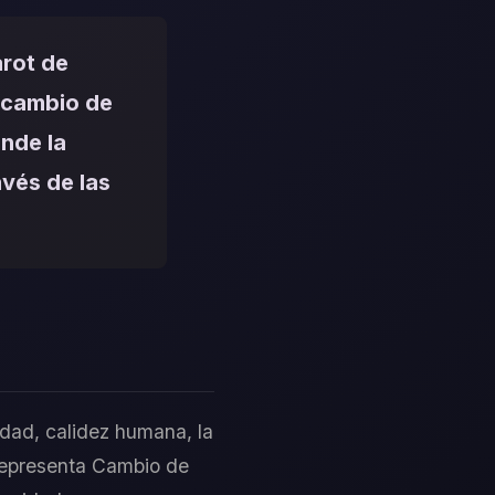
arot de
n cambio de
nde la
avés de las
nidad, calidez humana, la
 representa Cambio de