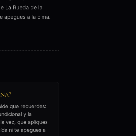
 de La Rueda de la
te apegues a la cima.
una?
 pide que recuerdes:
ndicional y la
 la vez, que apliques
aída ni te apegues a