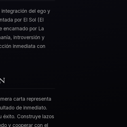
 integración del ego y
ntada por El Sol (El
te encarnado por La
anía, introversión y
acción inmediata con
ón
rimera carta representa
sultado de inmediato.
u éxito. Construye lazos
edo y cooperar con el