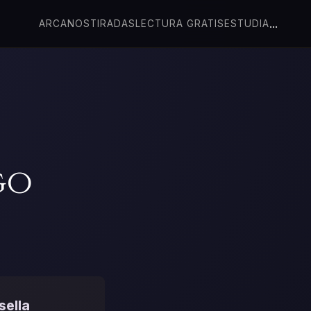
...
ARCANOS
TIRADAS
LECTURA GRATIS
ESTUDIA
go
sella