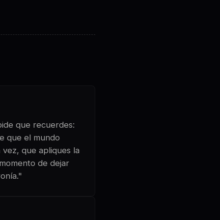
 pide que recuerdes:
oce que el mundo
a vez, que apliques la
s momento de dejar
onía."