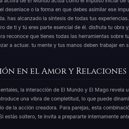
ía activa de El Mundo actúa como el impulso inicial de 
l desenlace o la forma en que debes asimilar ese impu
da. has alcanzado la síntesis de todas tus experiencias
 de ti y tú eres parte esencial de él. disfruta tu obra 
ara reconoce que tienes todas las herramientas sobre 
zar a actuar. tu mente y tus manos deben trabajar en s
ión en el Amor y Relaciones
mentales, la interacción de El Mundo y El Mago revela u
troduce una vibra de completitud, lo que puede dinamiz
io de la acción creadora. Para parejas, esta combinació
 Si estás soltero, te invita a prepararte internamente a