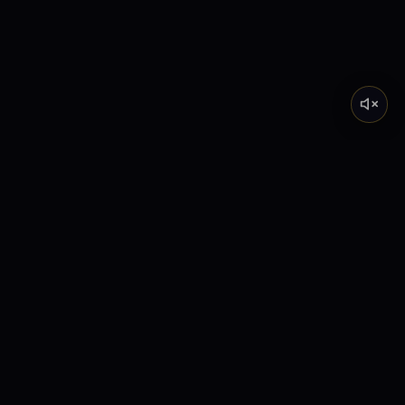
Tarot de Marsella
Descubre el significado profundo de los Arcanos
Mayores a través de nuestra academia y lecturas
interactivas.
Explora