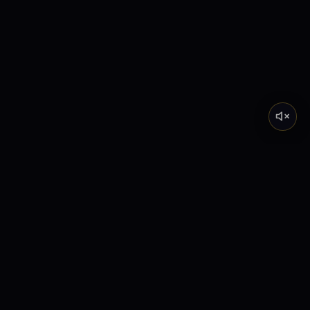
Tarot de Marsella
Descubre el significado profundo de los Arcanos
Mayores a través de nuestra academia y lecturas