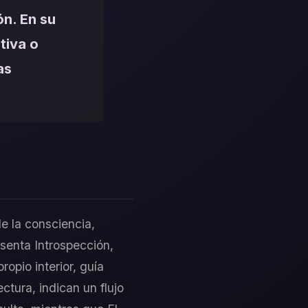
ón. En su
tiva o
as
e la consciencia,
esenta Introspección,
ropio interior, guía
ctura, indican un flujo