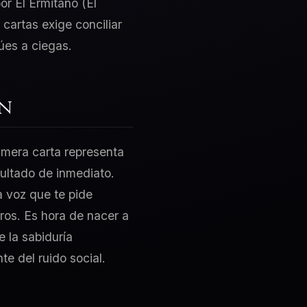
or El Ermitaño (El
cartas exige conciliar
úes a ciegas.
ón
rimera carta representa
sultado de inmediato.
sa voz que te pide
ros. Es hora de nacer a
e la sabiduría
e del ruido social.