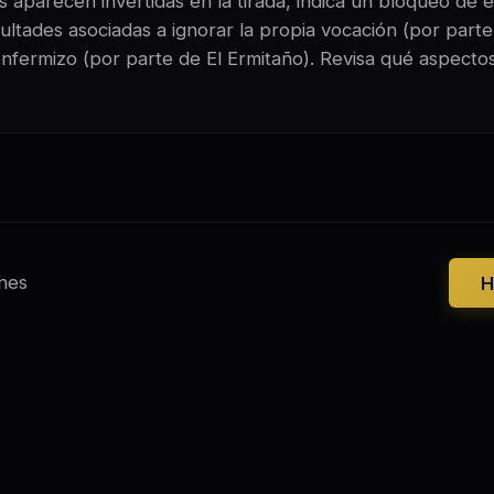
 aparecen invertidas en la tirada, indica un bloqueo de e
ltades asociadas a ignorar la propia vocación (por parte 
enfermizo (por parte de El Ermitaño). Revisa qué aspectos
nes
H