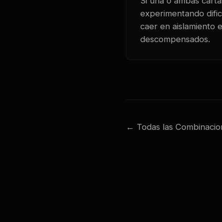
Si una o ambas cartas
experimentando dificu
caer en aislamiento 
descompensados.
← Todas las Combinacio