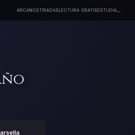
...
ARCANOS
TIRADAS
LECTURA GRATIS
ESTUDIA
taño
arsella