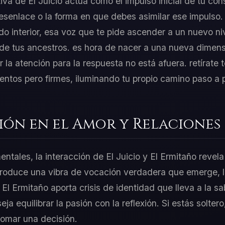
iva de El Juicio actúa como el impulso inicial de tu con
esenlace o la forma en que debes asimilar ese impulso
o interior, esa voz que te pide ascender a un nuevo niv
de tus ancestros. es hora de nacer a una nueva dimensió
la atención para la respuesta no está afuera. retírate
lentos pero firmes, iluminando tu propio camino paso a 
ión en el Amor y Relaciones
entales, la interacción de El Juicio y El Ermitaño revel
introduce una vibra de vocación verdadera que emerge, 
 El Ermitaño aporta crisis de identidad que lleva a la sa
a equilibrar la pasión con la reflexión. Si estás soltero,
tomar una decisión.