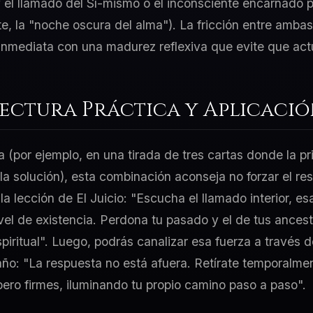
y el llamado del Sí-mismo o el inconsciente encarnado p
e, la "noche oscura del alma"). La fricción entre ambas 
inmediata con una madurez reflexiva que evite que act
Lectura Práctica y Aplicaci
a (por ejemplo, en una tirada de tres cartas donde la p
 la solución), esta combinación aconseja no forzar el re
la lección de El Juicio: "Escucha el llamado interior, e
el de existencia. Perdona tu pasado y el de tus ancest
iritual". Luego, podrás canalizar esa fuerza a través d
año: "La respuesta no está afuera. Retírate temporalment
ero firmes, iluminando tu propio camino paso a paso".