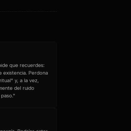
 pide que recuerdes:
e existencia. Perdona
tual" y, a la vez,
mente del ruido
 paso."