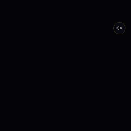
Tarot de Marsella
Descubre el significado profundo de los Arcanos
Mayores a través de nuestra academia y lecturas
interactivas.
Explora