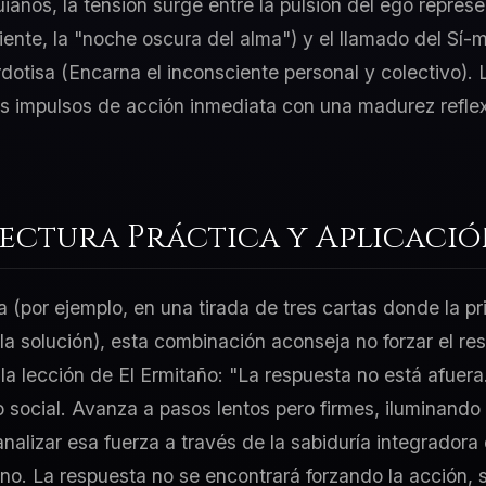
uianos, la tensión surge entre la pulsión del ego repres
iente, la "noche oscura del alma") y el llamado del Sí-
otisa (Encarna el inconsciente personal y colectivo). 
tus impulsos de acción inmediata con una madurez refle
Lectura Práctica y Aplicaci
a (por ejemplo, en una tirada de tres cartas donde la p
 la solución), esta combinación aconseja no forzar el re
la lección de El Ermitaño: "La respuesta no está afuera.
 social. Avanza a pasos lentos pero firmes, iluminando
nalizar esa fuerza a través de la sabiduría integradora
erno. La respuesta no se encontrará forzando la acción,