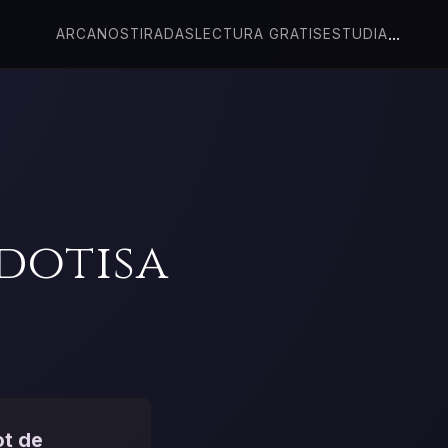
...
ARCANOS
TIRADAS
LECTURA GRATIS
ESTUDIA
rdotisa
ot de