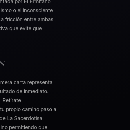
entada por El Ermitaño
mismo o el inconsciente
La fricción entre ambas
xiva que evite que
ón
rimera carta representa
sultado de inmediato.
 Retírate
 tu propio camino paso a
 de La Sacerdotisa:
 sino permitiendo que