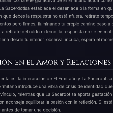
o dinámico: la energía activa de El Ermitaño actúa como e
La Sacerdotisa establece el desenlace o la forma en qu
n que debes la respuesta no está afuera. retírate tempo
lentos pero firmes, iluminando tu propio camino paso a 
a retírate del ruido externo. la respuesta no se encont
erja desde tu interior. observa, incuba, espera el mome
ión en el Amor y Relaciones
mentales, la interacción de El Ermitaño y La Sacerdotisa
Ermitaño introduce una vibra de crisis de identidad que l
vínculo, mientras que La Sacerdotisa aporta gestación 
 aconseja equilibrar la pasión con la reflexión. Si estás
 antes de tomar una decisión.