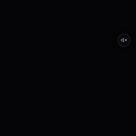
Tarot de Marsella
Descubre el significado profundo de los Arcanos
Mayores a través de nuestra academia y lecturas
interactivas.